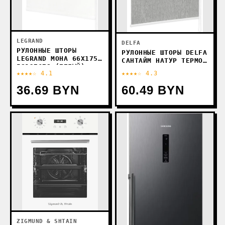
LEGRAND
DELFA
РУЛОННЫЕ ШТОРЫ
РУЛОННЫЕ ШТОРЫ DELFA
LEGRAND МОНА 66X175
САНТАЙМ НАТУР ТЕРМО-
58127678 (БЕЛЫЙ)
БЛЭКАУТ СРШ-01МП
★★★★☆ 4.1
★★★★☆ 4.3
76512 (73X170,
СЕРЫЙ)
36.69 BYN
60.49 BYN
ZIGMUND & SHTAIN