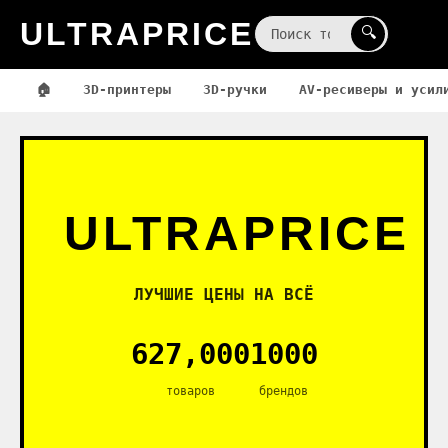
ULTRAPRICE
☰
🔍
🏠
3D-принтеры
3D-ручки
AV-ресиверы и усил
ULTRAPRICE
ЛУЧШИЕ ЦЕНЫ НА ВСЁ
627,000
1000
товаров
брендов