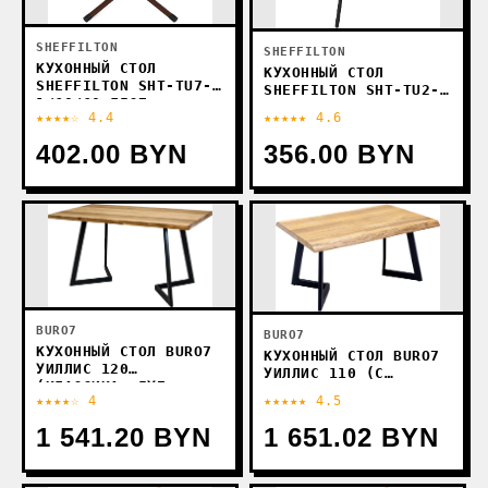
SHEFFILTON
SHEFFILTON
КУХОННЫЙ СТОЛ
КУХОННЫЙ СТОЛ
SHEFFILTON SHT-TU7-
SHEFFILTON SHT-TU2-
1/60/60 ЛДСП
1/80 МДФ (ЧЕРНЫЙ/ДУБ
★★★★☆ 4.4
★★★★★ 4.6
(КОРИЧНЕВЫЙ
ТОРТУГА)
МУАР(ЦИНК)/ЧЕРНЫЙ/
402.00 BYN
356.00 BYN
ДУБ СОНОМА)
BURO7
BURO7
КУХОННЫЙ СТОЛ BURO7
КУХОННЫЙ СТОЛ BURO7
УИЛЛИС 120
УИЛЛИС 110 (С
(КЛАССИКА, ДУБ
ОБЗОЛОМ, ДУБ
★★★★☆ 4
★★★★★ 4.5
НАТУРАЛЬНЫЙ/ЧЕРНЫЙ)
НАТУРАЛЬНЫЙ/ЧЕРНЫЙ)
1 541.20 BYN
1 651.02 BYN