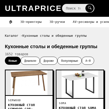
ULTRAPRICE
☰
🔍
🏠
3D-принтеры
3D-ручки
AV-ресиверы и усил
Каталог
Кухонные столы и обеденные группы
Кухонные столы и обеденные группы
1652 товаров
Новые
Дешевле
Дороже
Популярные
А-Я
SEMWOOD
SOMA
КУХОННЫЙ СТОЛ
КУХОННЫЙ СТОЛ SOMA
SEMWOOD СОД-