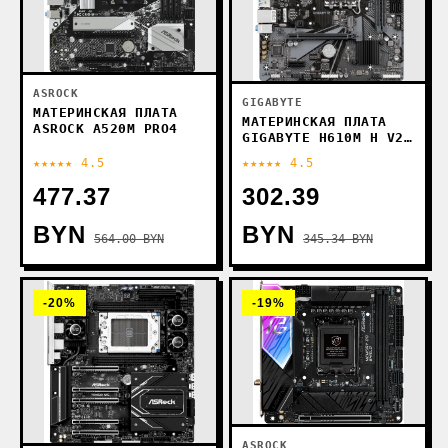
ASROCK
GIGABYTE
МАТЕРИНСКАЯ ПЛАТА
МАТЕРИНСКАЯ ПЛАТА
ASROCK A520M PRO4
GIGABYTE H610M H V2
DDR4 (REV. 1.0)
★★★★★ 4.5
★★★★★ 4.5
477.37
302.39
BYN
BYN
564.00 BYN
345.34 BYN
-20%
-19%
ASROCK