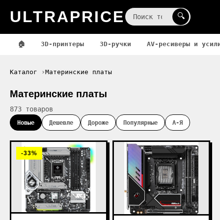
ULTRAPRICE
☰
🔍
🏠
3D-принтеры
3D-ручки
AV-ресиверы и усил
Каталог
Материнские платы
Материнские платы
873 товаров
Новые
Дешевле
Дороже
Популярные
А-Я
-33%