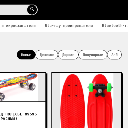
🔍
 и жиросжигатели
Blu-ray проигрыватели
Bluetooth-г
Новые
Дешевле
Дороже
Популярные
А-Я
РД ПОЛЕСЬЕ 89595
КРАСНЫЙ)