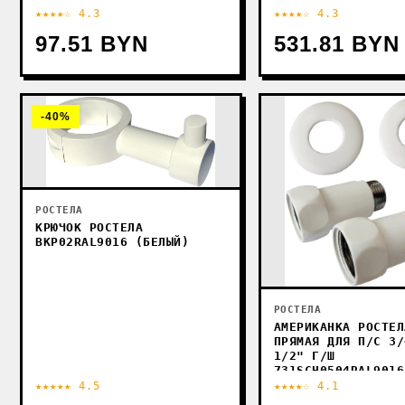
КЛАСС 1 481499502
★★★★☆ 4.3
★★★★☆ 4.3
(ХРОМ)
97.51 BYN
531.81 BYN
-40%
РОСТЕЛА
КРЮЧОК РОСТЕЛА
BKP02RAL9016 (БЕЛЫЙ)
РОСТЕЛА
АМЕРИКАНКА РОСТЕЛ
ПРЯМАЯ ДЛЯ П/С 3/
1/2" Г/Ш
731SCH0504RAL9016
(БЕЛЫЙ)
★★★★★ 4.5
★★★★☆ 4.1