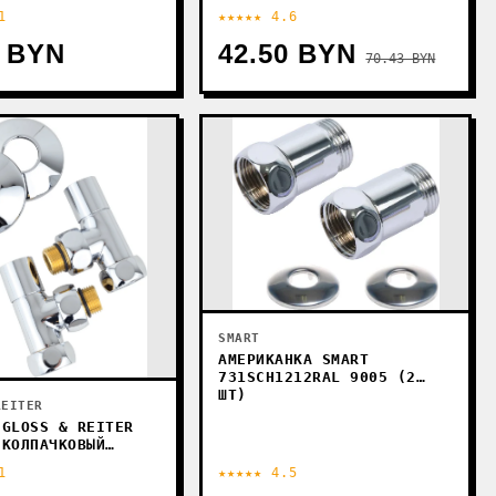
1
★★★★★ 4.6
5 BYN
42.50 BYN
70.43 BYN
SMART
АМЕРИКАНКА SMART
731SCH1212RAL 9005 (2
ШТ)
REITER
 GLOSS & REITER
 КОЛПАЧКОВЫЙ
ТУЦЕР 3/4''Х1/2''
1
★★★★★ 4.5
АТЕЛЕМ