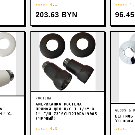
1440
★★★★☆ 4.1
★★★★☆ 4.
203.63 BYN
96.4
РОСТЕЛА
АМЕРИКАНКА РОСТЕЛА
ПРЯМАЯ ДЛЯ П/С 1 1/4" X
А
GLOSS & 
1" Г/Ш 731SCH1210RAL9005
4" X
ВЕНТИЛЬ
(ЧЕРНЫЙ)
УГЛОВОЙ
ГАЙКА-Ш
★★★★☆ 4.3
★★★★☆ 4.
С ОТРАЖ