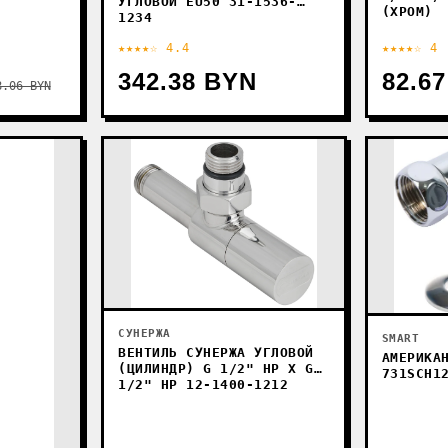
УГЛОВОЙ EU50 31-1536-
(ХРОМ)
1234
★★★★☆ 4.4
★★★★☆ 4
342.38 BYN
82.6
8.06 BYN
СУНЕРЖА
SMART
ВЕНТИЛЬ СУНЕРЖА УГЛОВОЙ
АМЕРИКА
(ЦИЛИНДР) G 1/2" НР Х G
731SCH1
1/2" НР 12-1400-1212