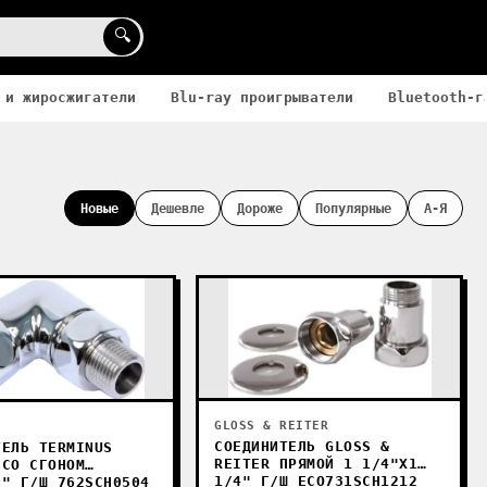
🔍
 и жиросжигатели
Blu-ray проигрыватели
Bluetooth-г
Новые
Дешевле
Дороже
Популярные
А-Я
GLOSS & REITER
СОЕДИНИТЕЛЬ GLOSS &
ТЕЛЬ TERMINUS
REITER ПРЯМОЙ 1 1/4"Х1
 СО СГОНОМ
1/4" Г/Ш ECO731SCH1212
2" Г/Ш 762SCH0504