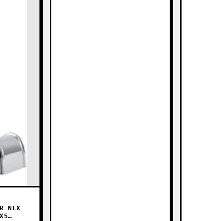
R NEX
X5