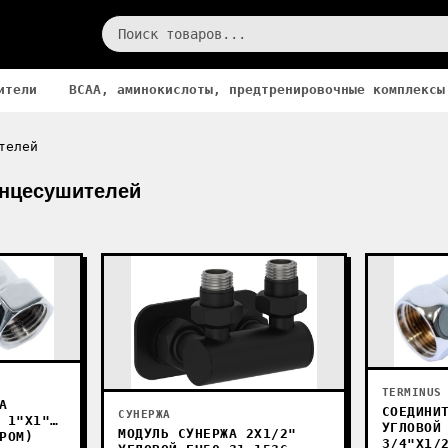
ители
BCAA, аминокислоты, предтренировочные комплексы
телей
енцесушителей
TERMINUS
А
СОЕДИНИ
СУНЕРЖА
 1"X1"
УГЛОВОЙ
МОДУЛЬ СУНЕРЖА 2Х1/2"
РОМ)
3/4"Х1/