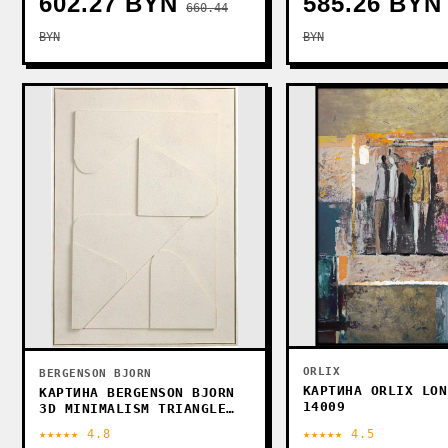
602.27 BYN
585.26 BYN
660.44
BYN
BYN
ORLIX
BERGENSON BJORN
КАРТИНА ORLIX LON
КАРТИНА BERGENSON BJORN
14009
3D MINIMALISM TRIANGLE
BB0000847
★★★★★ 4.8
★★★★★ 4.5