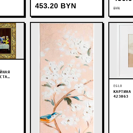
453.20 BYN
BYN
ЙНАЯ
СТА
EGLO
КАРТИНА
423063