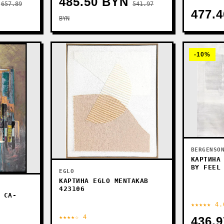
485.50 BYN
657.89
541.97
477.
BYN
-10%
BERGENSO
КАРТИНА
BY FEEL
EGLO
КАРТИНА EGLO MENTAKAB
423106
 CA-
★★★★★ 4.
★★★★☆ 4
436.