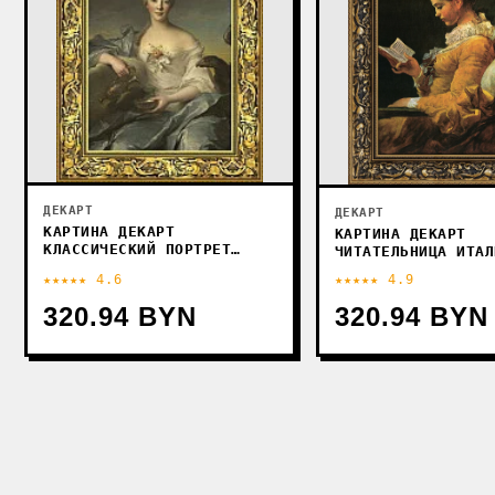
ДЕКАРТ
ДЕКАРТ
КАРТИНА ДЕКАРТ
КАРТИНА ДЕКАРТ
КЛАССИЧЕСКИЙ ПОРТРЕТ
ЧИТАТЕЛЬНИЦА ИТАЛ
КОРОЛЕВЫ ВИКТОРИИ 8Л0516
ХУДОЖНИК 8Л0513 (
★★★★★ 4.6
★★★★★ 4.9
(В РАМЕ)
320.94 BYN
320.94 BYN