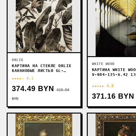
ORLIX
WHITE WOOD
КАРТИНА НА СТЕКЛЕ ORLIX
КАРТИНА WHITE WOO
БАНАНОВЫЕ ЛИСТЬЯ GL-
V-084-135-6.42 13
01484 120X80 СМ
★★★★☆ 4.1
★★★★★ 4.8
374.49 BYN
410.04
371.16 BYN
BYN