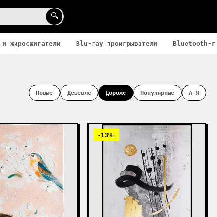
🔍
 и жиросжигатели
Blu-ray проигрыватели
Bluetooth-г
Новые
Дешевле
Дороже
Популярные
А-Я
-13%