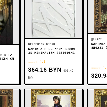
ДЕКАРТ
КАРТИНА
BERGENSON BJORN
8Л0231 
КАРТИНА BERGENSON BJORN
3D MINIMALISM BB0000841
D B112-
5X84 СМ
★★★★☆ 4.1
★★★★☆ 4.
364.16 BYN
400.49
320.
BYN