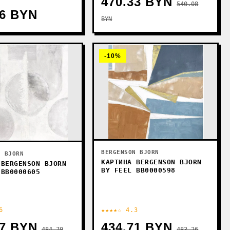
470.33 BYN
540.08
46 BYN
BYN
-10%
BERGENSON BJORN
N BJORN
КАРТИНА BERGENSON BJORN
 BERGENSON BJORN
BY FEEL BB0000598
 BB0000605
6
★★★★☆ 4.3
97 BYN
434.71 BYN
484.70
483.26