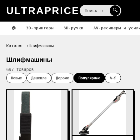
ULTRAPRICE
☰
🔍
🏠
3D-принтеры
3D-ручки
AV-ресиверы и усил
Каталог
Шлифмашины
Шлифмашины
697 товаров
Новые
Дешевле
Дороже
Популярные
А-Я