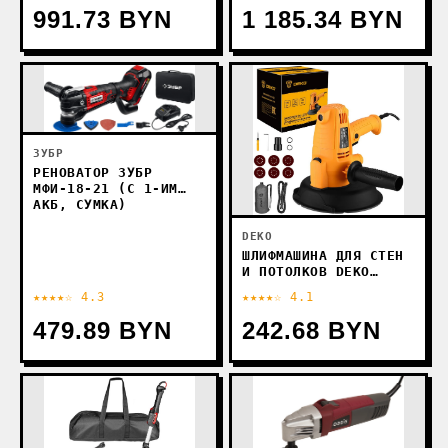
991.73 BYN
1 185.34 BYN
ЗУБР
РЕНОВАТОР ЗУБР
МФИ-18-21 (С 1-ИМ
АКБ, СУМКА)
DEKO
ШЛИФМАШИНА ДЛЯ СТЕН
И ПОТОЛКОВ DEKO
DKWS950W 084-1089
★★★★☆ 4.3
★★★★☆ 4.1
479.89 BYN
242.68 BYN