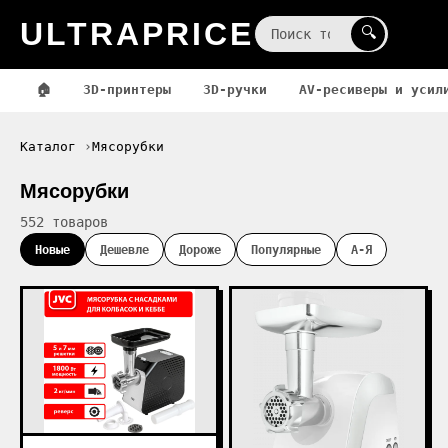
ULTRAPRICE
☰
🔍
🏠
3D-принтеры
3D-ручки
AV-ресиверы и усил
Каталог
Мясорубки
Мясорубки
552 товаров
Новые
Дешевле
Дороже
Популярные
А-Я