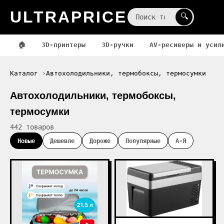
ULTRAPRICE
☰
🔍
🏠
3D-принтеры
3D-ручки
AV-ресиверы и усил
Каталог
Автохолодильники, термобоксы, термосумки
Автохолодильники, термобоксы,
термосумки
442 товаров
Новые
Дешевле
Дороже
Популярные
А-Я