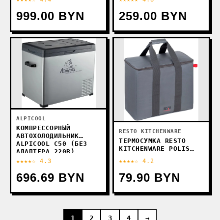
999.00 BYN
259.00 BYN
ALPICOOL
КОМПРЕССОРНЫЙ
RESTO KITCHENWARE
АВТОХОЛОДИЛЬНИК
ТЕРМОСУМКА RESTO
ALPICOOL C50 (БЕЗ
KITCHENWARE POLIS
АДАПТЕРА 220В)
5530 30Л (СЕРЫЙ)
★★★★☆ 4.3
★★★★☆ 4.2
696.69 BYN
79.90 BYN
1
2
3
4
→