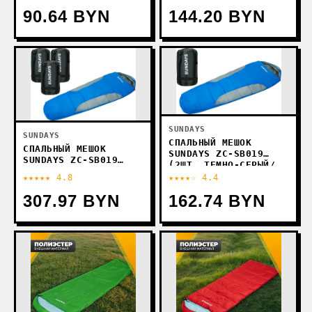
90.64 BYN
144.20 BYN
SUNDAYS
SUNDAYS
СПАЛЬНЫЙ МЕШОК
СПАЛЬНЫЙ МЕШОК
SUNDAYS ZC-SB019
SUNDAYS ZC-SB019
(2ШТ, ТЕМНО-СЕРЫЙ/
(4ШТ, ТЕМНО-СЕРЫЙ/
СИНИЙ)
★★★★★ 4.8
★★★★☆ 4.4
СИНИЙ)
307.97 BYN
162.74 BYN