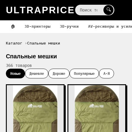
ULTRAPRICE
☰
🔍
🏠
3D-принтеры
3D-ручки
AV-ресиверы и усил
Каталог
Спальные мешки
Спальные мешки
366 товаров
Новые
Дешевле
Дороже
Популярные
А-Я