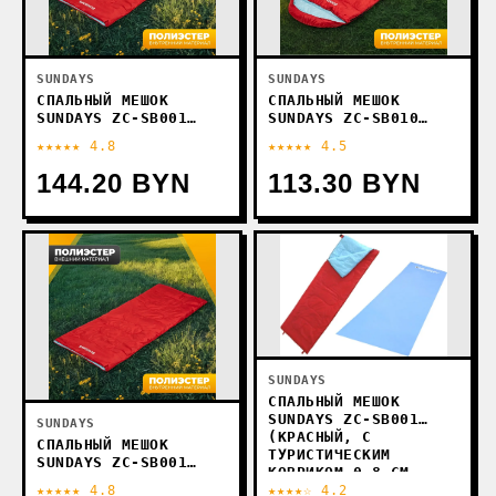
SUNDAYS
SUNDAYS
СПАЛЬНЫЙ МЕШОК
СПАЛЬНЫЙ МЕШОК
SUNDAYS ZC-SB001
SUNDAYS ZC-SB010
(4ШТ, КРАСНЫЙ)
(2ШТ, КРАСНЫЙ)
★★★★★ 4.8
★★★★★ 4.5
144.20 BYN
113.30 BYN
SUNDAYS
СПАЛЬНЫЙ МЕШОК
SUNDAYS ZC-SB001
SUNDAYS
(КРАСНЫЙ, С
СПАЛЬНЫЙ МЕШОК
ТУРИСТИЧЕСКИМ
SUNDAYS ZC-SB001
КОВРИКОМ 0.8 СМ
(2ШТ, КРАСНЫЙ)
СИНИЙ)
★★★★★ 4.8
★★★★☆ 4.2