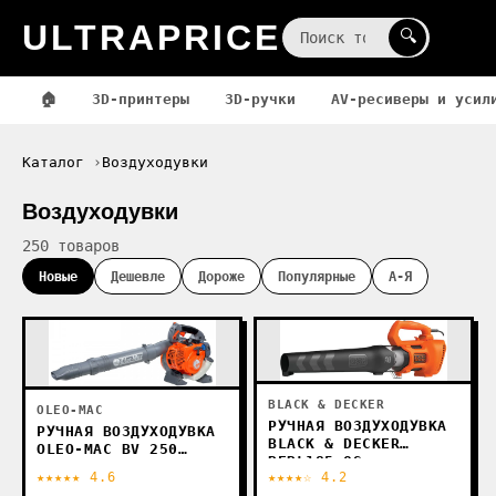
ULTRAPRICE
☰
🔍
🏠
3D-принтеры
3D-ручки
AV-ресиверы и усил
Каталог
Воздуходувки
Воздуходувки
250 товаров
Новые
Дешевле
Дороже
Популярные
А-Я
BLACK & DECKER
OLEO-MAC
РУЧНАЯ ВОЗДУХОДУВКА
РУЧНАЯ ВОЗДУХОДУВКА
BLACK & DECKER
OLEO-MAC BV 250
BEBL185-QS
56609001E5
★★★★★ 4.6
★★★★☆ 4.2