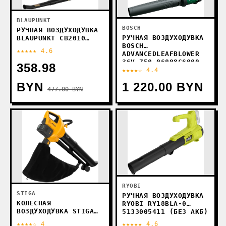
BLAUPUNKT
BOSCH
РУЧНАЯ ВОЗДУХОДУВКА
РУЧНАЯ ВОЗДУХОДУВКА
BLAUPUNKT CB2010
BOSCH
(БЕЗ АКБ)
★★★★★ 4.6
ADVANCEDLEAFBLOWER
36V-750 06008C6000
358.98
(С 1-ИМ АКБ)
★★★★☆ 4.4
BYN
1 220.00 BYN
477.00 BYN
RYOBI
STIGA
РУЧНАЯ ВОЗДУХОДУВКА
КОЛЕСНАЯ
RYOBI RY18BLA-0
ВОЗДУХОДУВКА STIGA
5133005411 (БЕЗ АКБ)
VS 100E KIT
★★★★☆ 4
★★★★★ 4.6