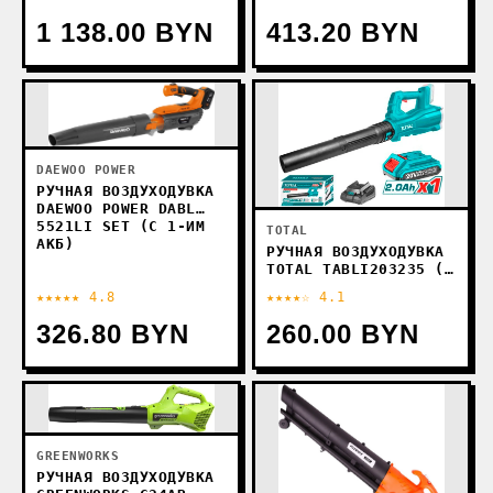
271504198/ST1 (С 2-
МЯ АКБ)
1 138.00 BYN
413.20 BYN
DAEWOO POWER
РУЧНАЯ ВОЗДУХОДУВКА
DAEWOO POWER DABL
5521LI SET (С 1-ИМ
TOTAL
АКБ)
РУЧНАЯ ВОЗДУХОДУВКА
TOTAL TABLI203235 (С
1-ИМ АКБ)
★★★★★ 4.8
★★★★☆ 4.1
326.80 BYN
260.00 BYN
GREENWORKS
РУЧНАЯ ВОЗДУХОДУВКА