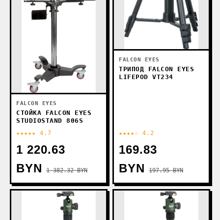
FALCON EYES
ТРИПОД FALCON EYES
LIFEPOD VT234
FALCON EYES
СТОЙКА FALCON EYES
STUDIOSTAND 806S
★★★★★ 4.7
★★★★☆ 4.2
1 220.63
169.83
BYN
BYN
1 382.32 BYN
197.95 BYN