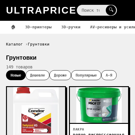
ULTRAPRICE
☰
🔍
🏠
3D-принтеры
3D-ручки
AV-ресиверы и усил
Каталог
Грунтовки
Грунтовки
149 товаров
Новые
Дешевле
Дороже
Популярные
А-Я
ЛАКРА