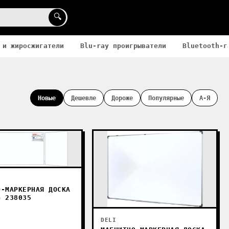
🔍
 и жиросжигатели
Blu-ray проигрыватели
Bluetooth-г
Новые
Дешевле
Дороже
Популярные
А-Я
О-МАРКЕРНАЯ ДОСКА
G 238035
DELI