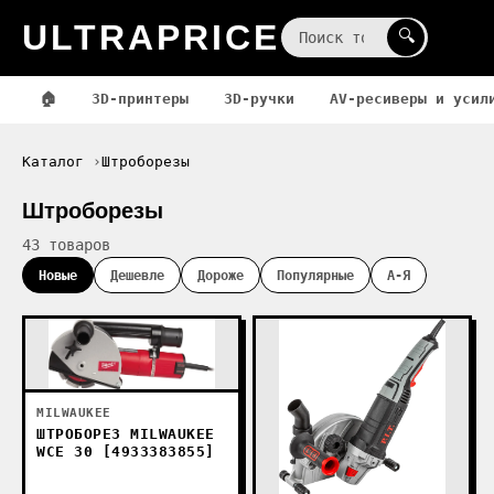
ULTRAPRICE
☰
🔍
🏠
3D-принтеры
3D-ручки
AV-ресиверы и усил
Каталог
Штроборезы
Штроборезы
43 товаров
Новые
Дешевле
Дороже
Популярные
А-Я
MILWAUKEE
ШТРОБОРЕЗ MILWAUKEE
WCE 30 [4933383855]