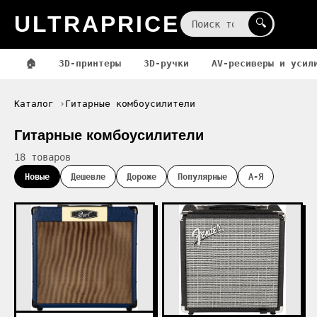
ULTRAPRICE
☰
🔍
🏠
3D-принтеры
3D-ручки
AV-ресиверы и усил
Каталог
Гитарные комбоусилители
Гитарные комбоусилители
18 товаров
Новые
Дешевле
Дороже
Популярные
А-Я