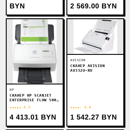
BYN
2 569.00 BYN
AVISION
СКАНЕР AVISION
AV332U-RU
HP
СКАНЕР HP SCANJET
ENTERPRISE FLOW 5000
S5 6FW09A
★★★★★ 4.5
★★★★☆ 4.4
4 413.01 BYN
1 542.27 BYN