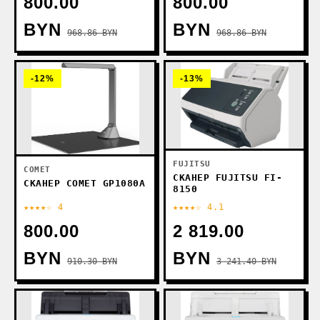
800.00
800.00
BYN
BYN
968.86 BYN
968.86 BYN
-12%
-13%
FUJITSU
COMET
СКАНЕР FUJITSU FI-
СКАНЕР COMET GP1080A
8150
★★★★☆ 4
★★★★☆ 4.1
800.00
2 819.00
BYN
BYN
910.30 BYN
3 241.40 BYN