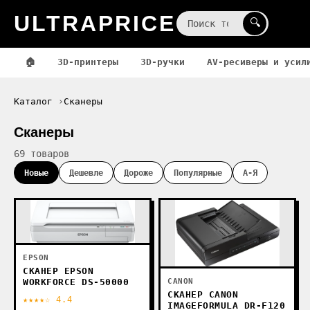
ULTRAPRICE
☰
🔍
🏠
3D-принтеры
3D-ручки
AV-ресиверы и усил
Каталог
Сканеры
Сканеры
69 товаров
Новые
Дешевле
Дороже
Популярные
А-Я
EPSON
СКАНЕР EPSON
CANON
WORKFORCE DS-50000
СКАНЕР CANON
★★★★☆ 4.4
IMAGEFORMULA DR-F120