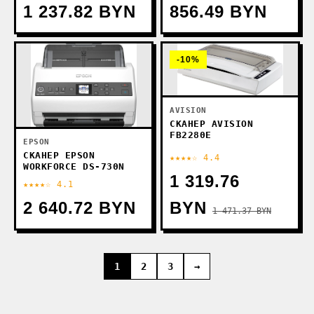
1 237.82 BYN
856.49 BYN
-10%
AVISION
СКАНЕР AVISION
FB2280E
EPSON
СКАНЕР EPSON
★★★★☆ 4.4
WORKFORCE DS-730N
1 319.76
★★★★☆ 4.1
2 640.72 BYN
BYN
1 471.37 BYN
1
2
3
→