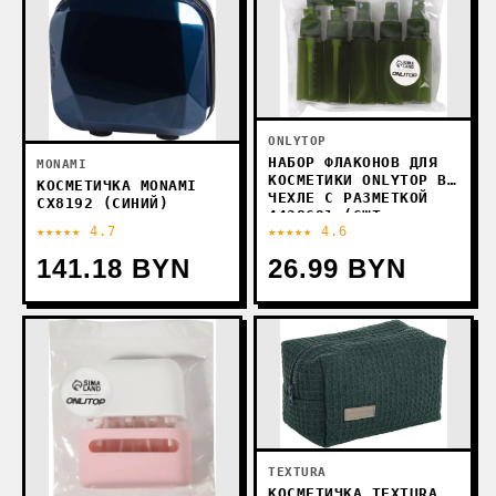
ONLYTOP
НАБОР ФЛАКОНОВ ДЛЯ
MONAMI
КОСМЕТИКИ ONLYTOP В
КОСМЕТИЧКА MONAMI
ЧЕХЛЕ С РАЗМЕТКОЙ
CX8192 (СИНИЙ)
4428691 (6ШТ,
★★★★★ 4.7
★★★★★ 4.6
ЗЕЛЕНЫЙ)
141.18 BYN
26.99 BYN
TEXTURA
КОСМЕТИЧКА TEXTURA