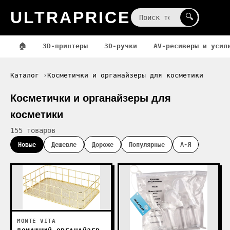
ULTRAPRICE
☰
🔍
🏠
3D-принтеры
3D-ручки
AV-ресиверы и усил
Каталог
Косметички и органайзеры для косметики
Косметички и органайзеры для
косметики
155 товаров
Новые
Дешевле
Дороже
Популярные
А-Я
MONTE VITA