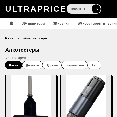
ULTRAPRICE
☰
🔍
🏠
3D-принтеры
3D-ручки
AV-ресиверы и усил
Каталог
Алкотестеры
Алкотестеры
23 товаров
Новые
Дешевле
Дороже
Популярные
А-Я