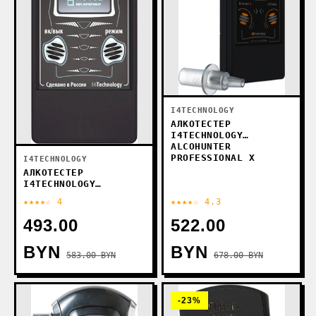
I4TECHNOLOGY
АЛКОТЕСТЕР
I4TECHNOLOGY
ALCOHUNTER
PROFESSIONAL X
I4TECHNOLOGY
АЛКОТЕСТЕР
I4TECHNOLOGY
ALCOHUNTER
★★★★☆ 4
★★★★☆ 4.3
PROFESSIONAL+
493.00
522.00
BYN
BYN
583.00 BYN
678.00 BYN
-23%