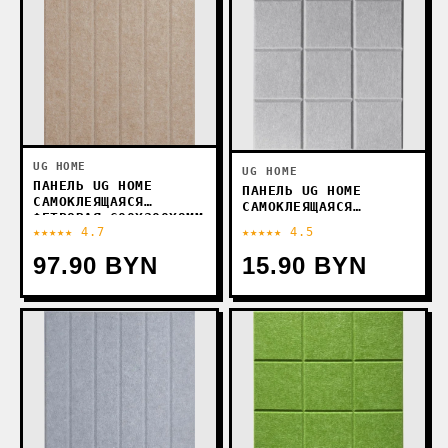
UG HOME
UG HOME
ПАНЕЛЬ UG HOME
ПАНЕЛЬ UG HOME
САМОКЛЕЯЩАЯСЯ
САМОКЛЕЯЩАЯСЯ
ФЕТРОВАЯ 600X300X9ММ
ФЕТРОВАЯ 300X300X9ММ
★★★★★ 4.7
★★★★★ 4.5
ПСФУ.8-БЖ (8ШТ,
ФП.2-СРМ (2ШТ, СЕРЫЙ
БЕЖЕВЫЙ)
ШЕЛК)
97.90 BYN
15.90 BYN