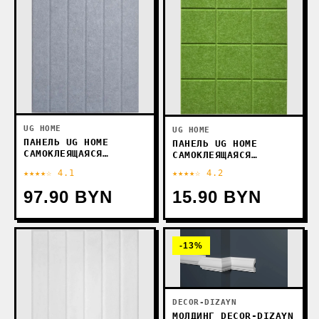
UG HOME
UG HOME
ПАНЕЛЬ UG HOME
ПАНЕЛЬ UG HOME
САМОКЛЕЯЩАЯСЯ
САМОКЛЕЯЩАЯСЯ
ФЕТРОВАЯ 600X300X9ММ
ФЕТРОВАЯ 300X300X9ММ
★★★★☆ 4.1
★★★★☆ 4.2
ПСФУ.8-СРМ (8ШТ,
ФП.2-ТР (2ШТ,
СЕРЫЙ ШЕЛК)
ЗЕЛЕНЫЙ)
97.90 BYN
15.90 BYN
-13%
DECOR-DIZAYN
МОЛДИНГ DECOR-DIZAYN