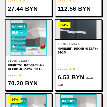
★★★★★ 4.5
★★★★☆ 4.3
(БЕЖЕВЫЙ)
27.44 BYN
112.56 BYN
-14%
DECOR-DIZAYN
МОЛДИНГ DECOR-DIZAYN
DD25
DECOR-DIZAYN
ПЛИНТУС ПОТОЛОЧНЫЙ
DECOR-DIZAYN DD16
★★★★★ 4.8
★★★★☆ 4.1
6.53 BYN
7.56
70.20 BYN
BYN
-10%