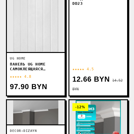
DD23
UG HOME
ПАНЕЛЬ UG HOME
САМОКЛЕЯЩАЯСЯ
★★★★★ 4.5
ФЕТРОВАЯ 600X300X9ММ
★★★★★ 4.8
12.66 BYN
ПСФУ.8-БЛ (8ШТ,
14.52
БЕЛЫЙ)
97.90 BYN
BYN
-12%
DECOR-DIZAYN