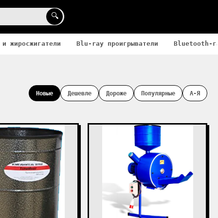
🔍
 и жиросжигатели
Blu-ray проигрыватели
Bluetooth-г
Новые
Дешевле
Дороже
Популярные
А-Я