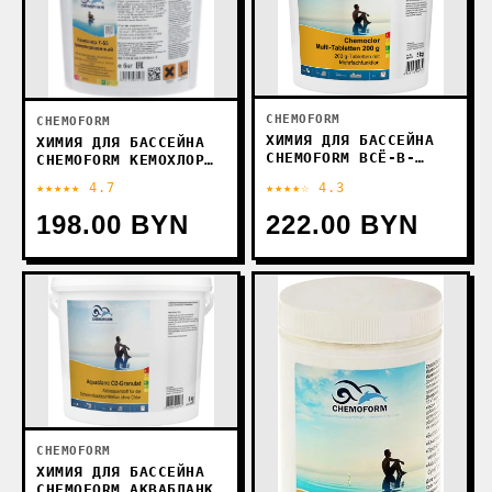
CHEMOFORM
CHEMOFORM
ХИМИЯ ДЛЯ БАССЕЙНА
ХИМИЯ ДЛЯ БАССЕЙНА
CHEMOFORM ВСЁ-В-
CHEMOFORM КЕМОХЛОР
ОДНОМ МУЛЬТИ-
T-65 ГРАНУЛИРОВАННЫЙ
★★★★★ 4.7
★★★★☆ 4.3
ТАБЛЕТКИ 200 Г 5 КГ
5КГ
198.00 BYN
222.00 BYN
CHEMOFORM
ХИМИЯ ДЛЯ БАССЕЙНА
CHEMOFORM АКВАБЛАНК