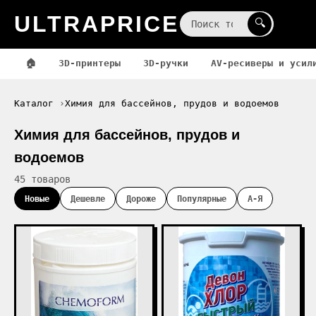
ULTRAPRICE
☰
🔍
🏠
3D-принтеры
3D-ручки
AV-ресиверы и усил
Каталог
Химия для бассейнов, прудов и водоемов
Химия для бассейнов, прудов и
водоемов
45 товаров
Новые
Дешевле
Дороже
Популярные
А-Я