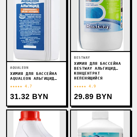
BESTWAY
ХИМИЯ ДЛЯ БАССЕЙНА
AQUALEON
BESTWAY АЛЬГИЦИД
КОНЦЕНТРАТ
ХИМИЯ ДЛЯ БАССЕЙНА
НЕПЕНЯЩИЙСЯ
AQUALEON АЛЬГИЦИД
ПРОЛОНГИРОВАННОГО
ПРОЛОНГИРОВАННОГО
★★★★★ 4.7
★★★★★ 4.9
ДЕЙСТВИЯ AP0.75LBW
ДЕЙСТВИЯ НЕПЕНЯЩИЙСЯ
(750 МЛ)
1КГ
31.32 BYN
29.89 BYN