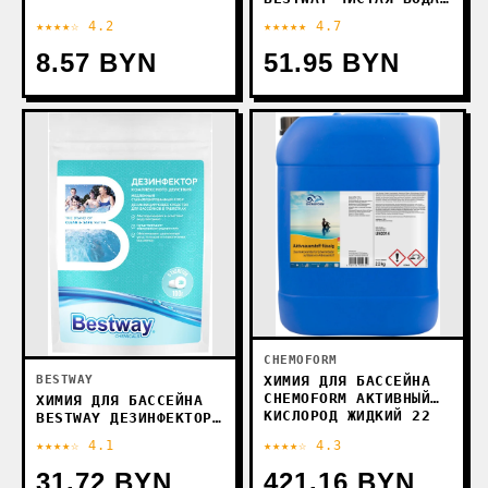
4 В 1 (1Л)
★★★★☆ 4.2
★★★★★ 4.7
8.57 BYN
51.95 BYN
CHEMOFORM
BESTWAY
ХИМИЯ ДЛЯ БАССЕЙНА
CHEMOFORM АКТИВНЫЙ
ХИМИЯ ДЛЯ БАССЕЙНА
КИСЛОРОД ЖИДКИЙ 22
BESTWAY ДЕЗИНФЕКТОР
КГ
КОМПЛЕКСНОГО
★★★★☆ 4.1
★★★★☆ 4.3
ДЕЙСТВИЯ DKM0.1TBW
(5 ТАБ X 20 Г)
31.72 BYN
421.16 BYN