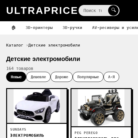
ULTRAPRICE
☰
🔍
🏠
3D-принтеры
3D-ручки
AV-ресиверы и усил
Каталог
Детские электромобили
Детские электромобили
164 товаров
Новые
Дешевле
Дороже
Популярные
А-Я
SUNDAYS
PEG PEREGO
ЭЛЕКТРОМОБИЛЬ