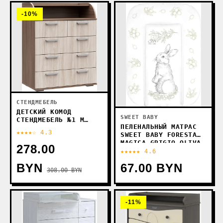
-10%
СТЕНДМЕБЕЛЬ
ДЕТСКИЙ КОМОД
SWEET BABY
СТЕНДМЕБЕЛЬ №1 М
ПЕЛЕНАЛЬНЫЙ МАТРАС
(ЯСЕНЬ ШИМО СВЕТЛЫЙ/
★★★★☆ 4.3
SWEET BABY FORESTA
ЯСЕНЬ ШИМО ТЕМНЫЙ)
MAGICA GRIGIO OLIVA
278.00
48X71 (ЗАЯЦ СЕРЫЙ/
★★★★★ 4.6
ОЛИВКОВЫЙ)
BYN
67.00 BYN
308.00 BYN
-11%