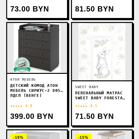
58X71 (ЛИСА БЕЖЕВЫЙ/
ОРАНЖЕВЫЙ)
73.00 BYN
81.50 BYN
АТОН МЕБЕЛЬ
ДЕТСКИЙ КОМОД АТОН
SWEET BABY
МЕБЕЛЬ СИРИУС-2 805
ПЕЛЕНАЛЬНЫЙ МАТРАС
ЛДСП (ВЕНГЕ)
SWEET BABY FORESTA
MAGICA GRIGIO OLIVA
★★★★★ 4.8
★★★★★ 4.5
58X71 (ЗАЯЦ СЕРЫЙ/
ОЛИВКОВЫЙ)
399.00 BYN
71.50 BYN
-10%
-15%