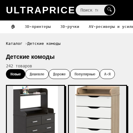
ULTRAPRICE
☰
🔍
🏠
3D-принтеры
3D-ручки
AV-ресиверы и усил
Каталог
Детские комоды
Детские комоды
242 товаров
Новые
Дешевле
Дороже
Популярные
А-Я