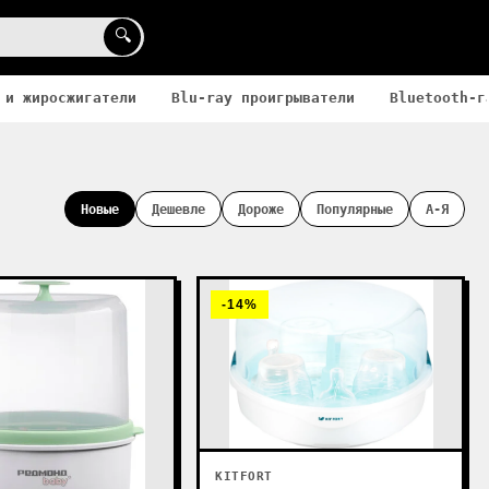
🔍
 и жиросжигатели
Blu-ray проигрыватели
Bluetooth-г
Новые
Дешевле
Дороже
Популярные
А-Я
-14%
KITFORT