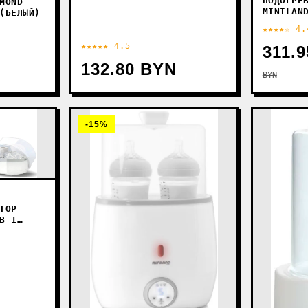
ПОДОГРЕ
MOND
MINILAN
(БЕЛЫЙ)
89205
★★★★☆ 4.
★★★★★ 4.5
311.
132.80 BYN
BYN
-15%
ТОР
В 1