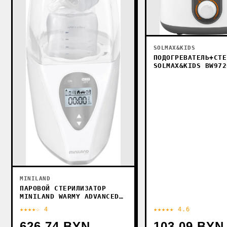
SOLMAX&KIDS
ПОДОГРЕВАТЕЛЬ+СТЕ
SOLMAX&KIDS BW972
MINILAND
ПАРОВОЙ СТЕРИЛИЗАТОР
MINILAND WARMY ADVANCED
[89150]
★★★★☆ 4
★★★★★ 4.6
626.74 BYN
103.09 BYN