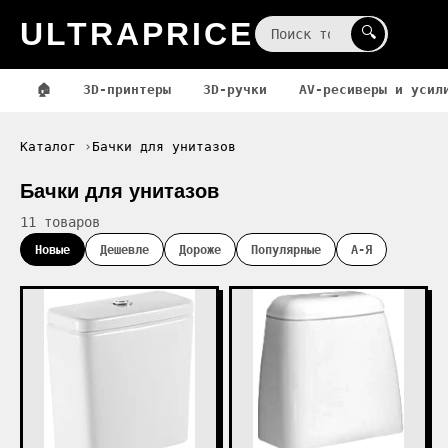
ULTRAPRICE
☰
🔍
🏠
3D-принтеры
3D-ручки
AV-ресиверы и усил
Каталог
Бачки для унитазов
Бачки для унитазов
11 товаров
Новые
Дешевле
Дороже
Популярные
А-Я