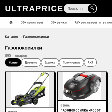
ULTRAPRICE
☰
🔍
🏠
3D-принтеры
3D-ручки
AV-ресиверы и усил
Каталог
Газонокосилки
Газонокосилки
895 товаров
Новые
Дешевле
Дороже
Популярные
А-Я
DEDRA
ГАЗОНОКОСИЛКА-РОБОТ