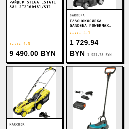
РАЙДЕР STIGA ESTATE
384 2T2100481/ST1
GARDENA
ГАЗОНОКОСИЛКА
GARDENA POWERMAX
32/36V P4A 14621-55
★★★★☆ 4.1
(БЕЗ АКБ)
1 729.94
★★★★★ 4.5
9 490.00 BYN
BYN
1 951.73 BYN
KARCHER