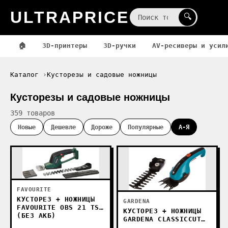
ULTRAPRICE
☰
🔍
🏠
3D-принтеры
3D-ручки
AV-ресиверы и усил
Каталог
Кусторезы и садовые ножницы
Кусторезы и садовые ножницы
359 товаров
Новые
Дешевле
Дороже
Популярные
А-Я
FAVOURITE
КУСТОРЕЗ + НОЖНИЦЫ
GARDENA
FAVOURITE OBS 21 TS
КУСТОРЕЗ + НОЖНИЦЫ
(БЕЗ АКБ)
GARDENA CLASSICCUT
LI 9854-20 (С АКБ, 2