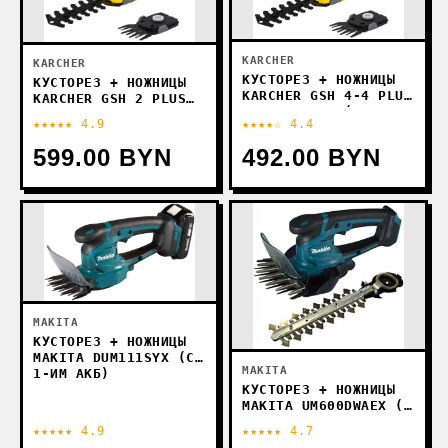
KARCHER
KARCHER
КУСТОРЕЗ + НОЖНИЦЫ
КУСТОРЕЗ + НОЖНИЦЫ
KARCHER GSH 4-4 PLUS
KARCHER GSH 2 PLUS
1.445-320.0 (БЕЗ
1.445-310.0 (С АКБ)
★★★★★ 4.9
★★★★☆ 4.4
АКБ)
599.00 BYN
492.00 BYN
MAKITA
КУСТОРЕЗ + НОЖНИЦЫ
MAKITA DUM111SYX (С
MAKITA
1-ИМ АКБ)
КУСТОРЕЗ + НОЖНИЦЫ
MAKITA UM600DWAEX (С
2-МЯ АКБ)
★★★★★ 4.9
★★★★★ 4.7