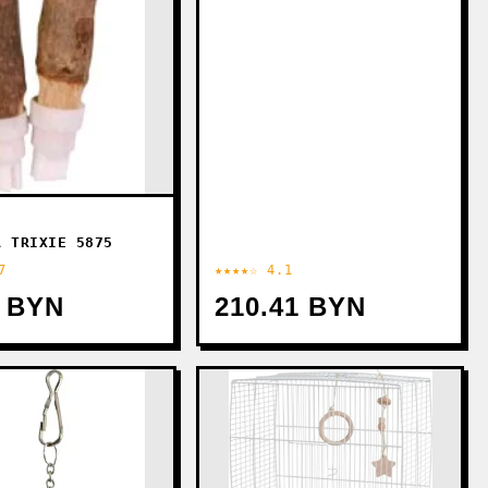
А TRIXIE 5875
7
★★★★☆ 4.1
3 BYN
210.41 BYN