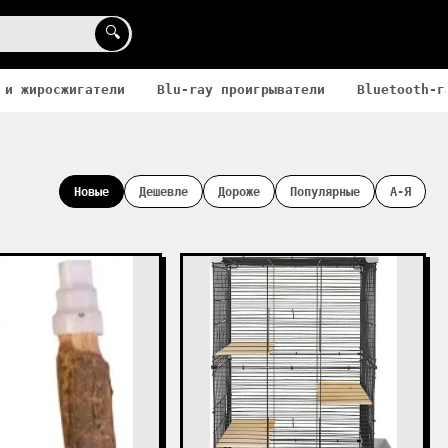
🔍
 и жиросжигатели
Blu-ray проигрыватели
Bluetooth-г
Новые
Дешевле
Дороже
Популярные
А-Я