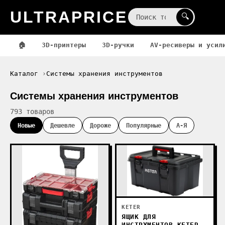
ULTRAPRICE
☰
🔍
🏠
3D-принтеры
3D-ручки
AV-ресиверы и усил
Каталог
Системы хранения инструментов
Системы хранения инструментов
793 товаров
Новые
Дешевле
Дороже
Популярные
А-Я
KETER
ЯЩИК ДЛЯ
ИНСТРУМЕНТОВ KETER