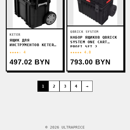
QBRICK SYSTEM
KETER
НАБОР ЯЩИКОВ QBRICK
ЯЩИК ДЛЯ
SYSTEM ONE CART
ИНСТРУМЕНТОВ KETER
PROFI SET 2
17205661
Z258032PG011
★★★★☆ 4
★★★★★ 4.8
497.02 BYN
793.00 BYN
1
2
3
4
→
© 2026 ULTRAPRICE