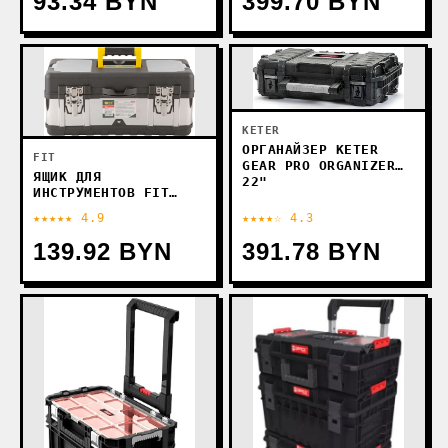
93.34 BYN
399.70 BYN
KETER
ОРГАНАЙЗЕР KETER
FIT
GEAR PRO ORGANIZER
ЯЩИК ДЛЯ
22"
ИНСТРУМЕНТОВ FIT
65594
★★★★★ 4.9
★★★★☆ 4.3
139.92 BYN
391.78 BYN