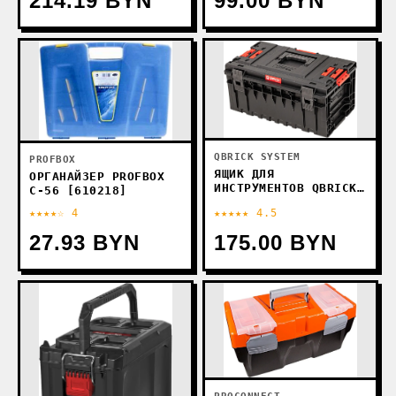
214.19 BYN
99.00 BYN
QBRICK SYSTEM
PROFBOX
ЯЩИК ДЛЯ
ОРГАНАЙЗЕР PROFBOX
ИНСТРУМЕНТОВ QBRICK
С-56 [610218]
SYSTEM ONE 350 2.0
★★★★☆ 4
★★★★★ 4.5
VARIO
27.93 BYN
175.00 BYN