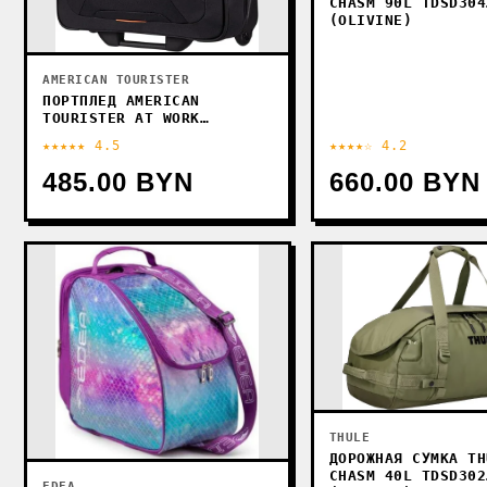
CHASM 90L TDSD304
(OLIVINE)
AMERICAN TOURISTER
ПОРТПЛЕД AMERICAN
TOURISTER AT WORK
BLACK/ORANGE 40 СМ
★★★★★ 4.5
★★★★☆ 4.2
485.00 BYN
660.00 BYN
THULE
ДОРОЖНАЯ СУМКА TH
CHASM 40L TDSD302
EDEA