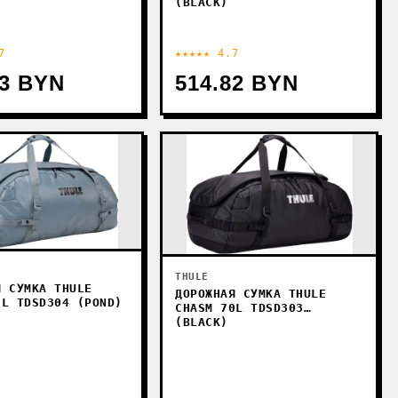
)
(BLACK)
7
★★★★★ 4.7
33 BYN
514.82 BYN
THULE
Я СУМКА THULE
ДОРОЖНАЯ СУМКА THULE
0L TDSD304 (POND)
CHASM 70L TDSD303
(BLACK)