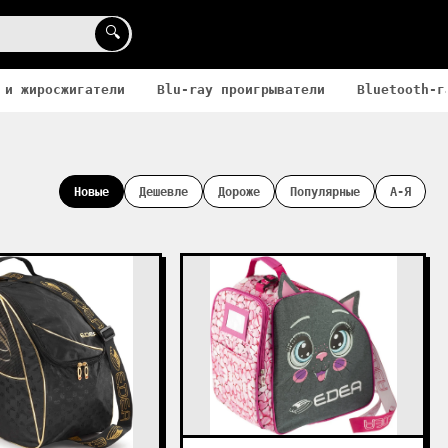
🔍
 и жиросжигатели
Blu-ray проигрыватели
Bluetooth-г
Новые
Дешевле
Дороже
Популярные
А-Я