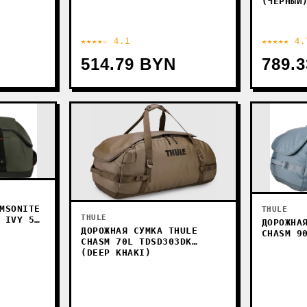
(ЧЕРНЫЙ
★★★★☆ 4.1
★★★★★ 4.
514.79 BYN
789.
MSONITE
THULE
THULE
 IVY 55
ДОРОЖНА
ДОРОЖНАЯ СУМКА THULE
CHASM 9
CHASM 70L TDSD303DK
(DEEP KHAKI)