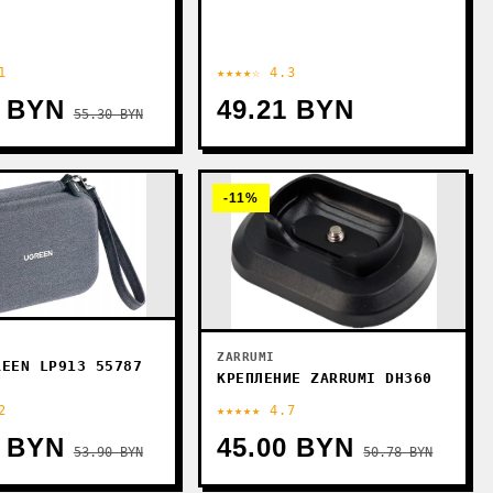
1
★★★★☆ 4.3
8 BYN
49.21 BYN
55.30 BYN
-11%
ZARRUMI
REEN LP913 55787
КРЕПЛЕНИЕ ZARRUMI DH360
2
★★★★★ 4.7
3 BYN
45.00 BYN
53.90 BYN
50.78 BYN