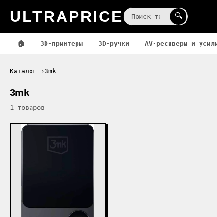
ULTRAPRICE
☰
🔍
🏠
3D-принтеры
3D-ручки
AV-ресиверы и усил
Каталог
3mk
3mk
1 товаров