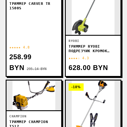
ТРИММЕР CARVER TR
1500S
RYOBI
ТРИММЕР RYOBI
★★★★★ 4.8
ПОДРЕЗЧИК КРОМОК
258.99
RY18EGA-0 (БЕЗ АКБ)
★★★★☆ 4.3
BYN
628.00 BYN
295.14 BYN
-18%
CHAMPION
ТРИММЕР CHAMPION
T517