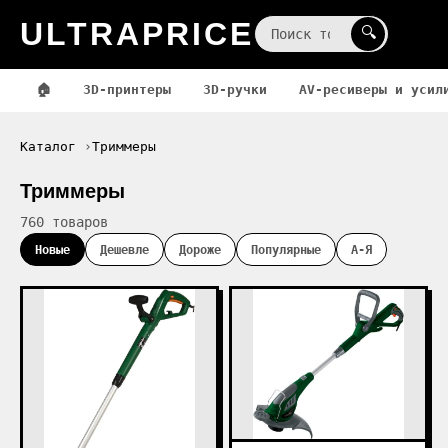
ULTRAPRICE
☰
🔍
🏠
3D-принтеры
3D-ручки
AV-ресиверы и усил
Каталог
Триммеры
Триммеры
760 товаров
Новые
Дешевле
Дороже
Популярные
А-Я