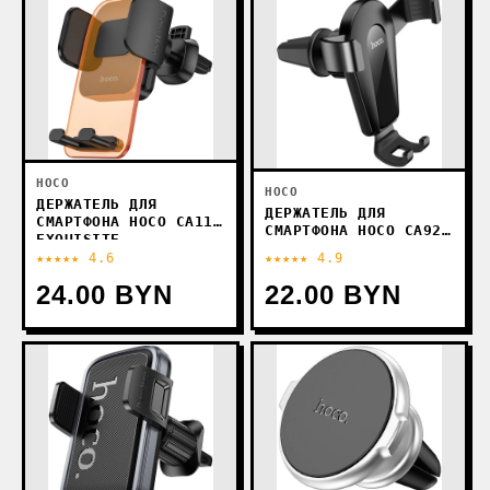
HOCO
HOCO
ДЕРЖАТЕЛЬ ДЛЯ
ДЕРЖАТЕЛЬ ДЛЯ
СМАРТФОНА HOCO CA117
СМАРТФОНА HOCO CA92
EXQUISITE
(ЧЕРНЫЙ)
(ОРАНЖЕВЫЙ)
★★★★★ 4.6
★★★★★ 4.9
24.00 BYN
22.00 BYN