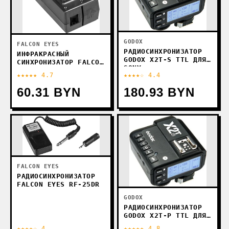
GODOX
FALCON EYES
РАДИОСИНХРОНИЗАТОР
ИНФРАКРАСНЫЙ
GODOX X2T-S TTL ДЛЯ
СИНХРОНИЗАТОР FALCON
SONY
EYES TR-1
★★★★★ 4.7
★★★★☆ 4.4
60.31 BYN
180.93 BYN
FALCON EYES
РАДИОСИНХРОНИЗАТОР
FALCON EYES RF-25DR
GODOX
РАДИОСИНХРОНИЗАТОР
GODOX X2T-P TTL ДЛЯ
OLYMPUS/PANASONIC
★★★★☆ 4
★★★★★ 4.8