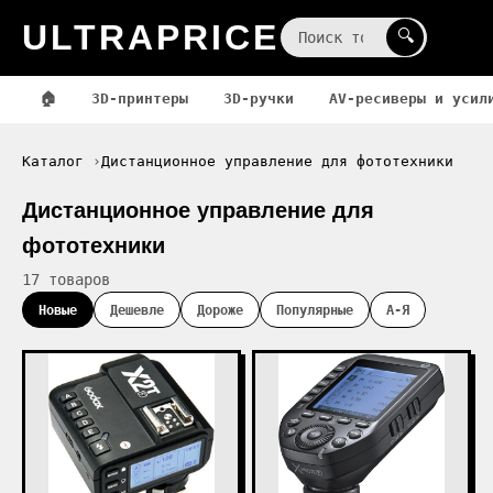
ULTRAPRICE
☰
🔍
🏠
3D-принтеры
3D-ручки
AV-ресиверы и усил
Каталог
Дистанционное управление для фототехники
Дистанционное управление для
фототехники
17 товаров
Новые
Дешевле
Дороже
Популярные
А-Я