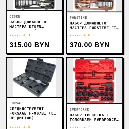
DISEN
FORSTIME
НАБОР ДОМАШНЕГО
НАБОР ДОМАШНЕГО
МАСТЕРА DISEN
МАСТЕРА FORSTIME FT-
DS41802-5 (180
41802-5 (180
★★★★☆ 4.3
★★★★★ 4.8
ПРЕДМЕТОВ)
ПРЕДМЕТОВ)
315.00 BYN
370.00 BYN
FORSAGE
СПЕЦИНСТРУМЕНТ
EVERFORCE
FORSAGE F-907B1 (8
НАБОР ТРЕЩОТКА С
ПРЕДМЕТОВ)
ГОЛОВКАМИ EVERFORCE
EF-68262-5MPB (26
★★★★★ 4.6
★★★★☆ 4.2
ПРЕДМЕТОВ)