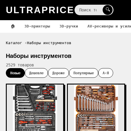
ULTRAPRICE
☰
🔍
🏠
3D-принтеры
3D-ручки
AV-ресиверы и усил
Каталог
Наборы инструментов
Наборы инструментов
2529 товаров
Новые
Дешевле
Дороже
Популярные
А-Я