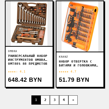
OMBRA
УНИВЕРСАЛЬНЫЙ НАБОР
KRANZ
ИНСТРУМЕНТОВ OMBRA
НАБОР ОТВЕРТКА С
OMT88S 88 ПРЕДМЕТОВ
БИТАМИ И ГОЛОВКАМИ
KRANZ KR-12-4771 (54
★★★★☆ 4.1
★★★★★ 4.7
ПРЕДМЕТА)
648.42 BYN
51.79 BYN
1
2
3
4
→