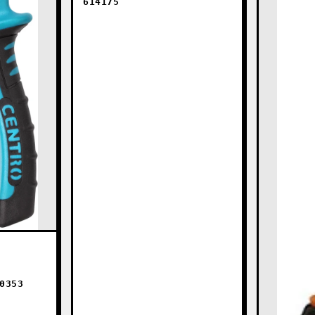
614175
0353