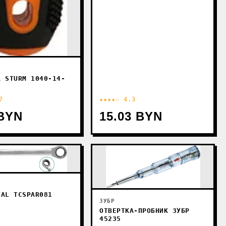
А STURM 1040-14-
7
★★★★☆ 4.3
 BYN
15.03 BYN
TAL TCSPAR081
ЗУБР
ОТВЕРТКА-ПРОБНИК ЗУБР
45235