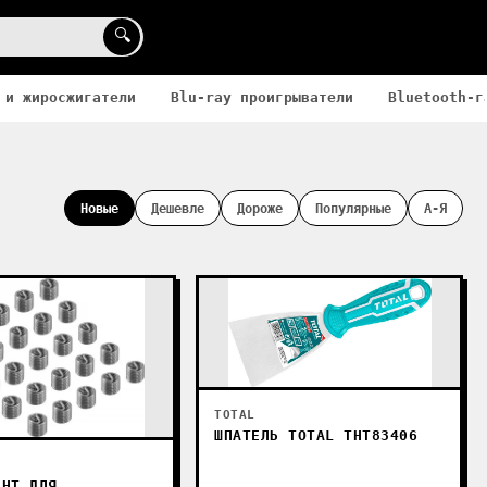
🔍
 и жиросжигатели
Blu-ray проигрыватели
Bluetooth-г
Новые
Дешевле
Дороже
Популярные
А-Я
TOTAL
ШПАТЕЛЬ TOTAL THT83406
ЕНТ ДЛЯ