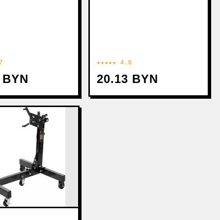
7
★★★★★ 4.6
0 BYN
20.13 BYN
E