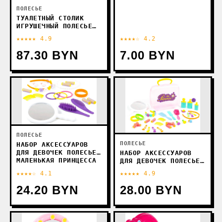
ПОЛЕСЬЕ
ТУАЛЕТНЫЙ СТОЛИК
ИГРУШЕЧНЫЙ ПОЛЕСЬЕ
САЛОН КРАСОТЫ ДИАНА
★★★★★ 4.9
★★★★☆ 4.2
36629 (В КОРОБКЕ)
87.30 BYN
7.00 BYN
ПОЛЕСЬЕ
ПОЛЕСЬЕ
НАБОР АКСЕССУАРОВ
ДЛЯ ДЕВОЧЕК ПОЛЕСЬЕ
НАБОР АКСЕССУАРОВ
МАЛЕНЬКАЯ ПРИНЦЕССА
ДЛЯ ДЕВОЧЕК ПОЛЕСЬЕ
№5 47342
МАЛЕНЬКАЯ ПРИНЦЕССА
★★★★☆ 4.1
★★★★★ 4.9
№3 47328 (В
ЧЕМОДАНЧИКЕ)
24.20 BYN
28.00 BYN