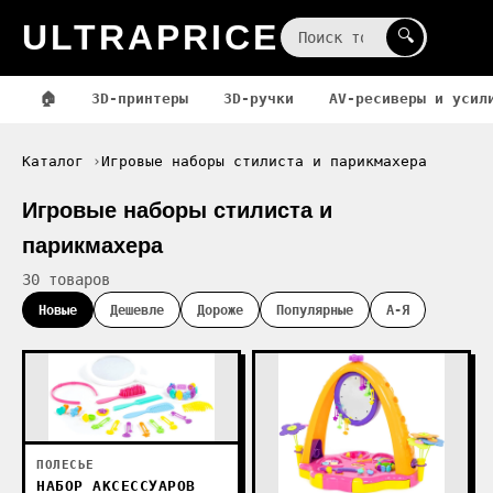
ULTRAPRICE
☰
🔍
🏠
3D-принтеры
3D-ручки
AV-ресиверы и усил
Каталог
Игровые наборы стилиста и парикмахера
Игровые наборы стилиста и
парикмахера
30 товаров
Новые
Дешевле
Дороже
Популярные
А-Я
ПОЛЕСЬЕ
НАБОР АКСЕССУАРОВ