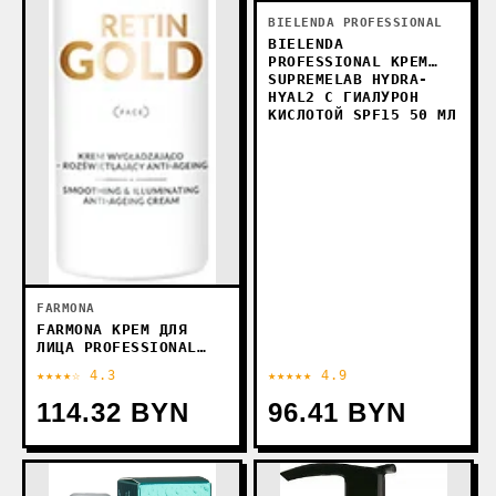
BIELENDA PROFESSIONAL
BIELENDA
PROFESSIONAL КРЕМ
SUPREMELAB HYDRA-
HYAL2 С ГИАЛУРОН
КИСЛОТОЙ SPF15 50 МЛ
FARMONA
FARMONA КРЕМ ДЛЯ
ЛИЦА PROFESSIONAL
RETIN GOLD
★★★★☆ 4.3
★★★★★ 4.9
РАЗГЛАЖИВАЮЩИЙ И
ВЫРАВНИВАЮЩИЙ ТОН.
114.32 BYN
96.41 BYN
ANTI AGEING 150 МЛ