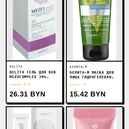
BELITA
БЕЛИТА-М
BELITA ГЕЛЬ ДЛЯ ВЕК
БЕЛИТА-М МАСКА ДЛЯ
MEZOСOMPLEX 30+
ЛИЦА ГИДРОГЕЛЕВАЯ
ГЛУБОКОЕ УВЛАЖНЕНИЕ
EGCG KOREAN GREEN
★★★★★ 4.8
★★★★☆ 4
30 МЛ
TEA CATECHIN КРИО
(75 Г)
26.31 BYN
15.42 BYN