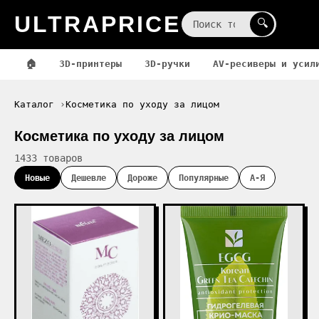
ULTRAPRICE
☰
🔍
🏠
3D-принтеры
3D-ручки
AV-ресиверы и усил
Каталог
Косметика по уходу за лицом
Косметика по уходу за лицом
1433 товаров
Новые
Дешевле
Дороже
Популярные
А-Я