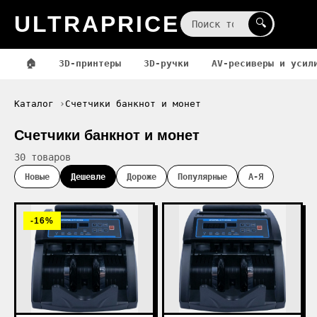
ULTRAPRICE
☰
🔍
🏠
3D-принтеры
3D-ручки
AV-ресиверы и усил
Каталог
Счетчики банкнот и монет
Счетчики банкнот и монет
30 товаров
Новые
Дешевле
Дороже
Популярные
А-Я
-16%