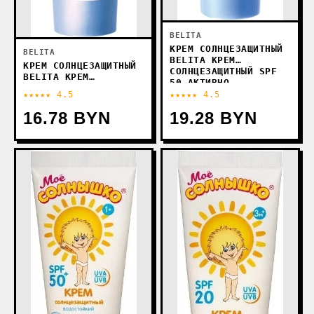
BELITA
КРЕМ СОЛНЦЕЗАЩИТНЫЙ
BELITA
BELITA КРЕМ
КРЕМ СОЛНЦЕЗАЩИТНЫЙ
СОЛНЦЕЗАЩИТНЫЙ SPF
BELITA КРЕМ
50 АКТИВНО
СОЛНЦЕЗАЩИТНЫЙ ДЛЯ
УВЛАЖНЯЮЩИЙ
★★★★★ 4.5
★★★★★ 4.5
ДЕТЕЙ SPF 30 С
СМЯГЧАЮЩИЙ 100 МЛ
МАСЛОМ ОБЛЕПИХИ 100
16.78 BYN
19.28 BYN
МЛ