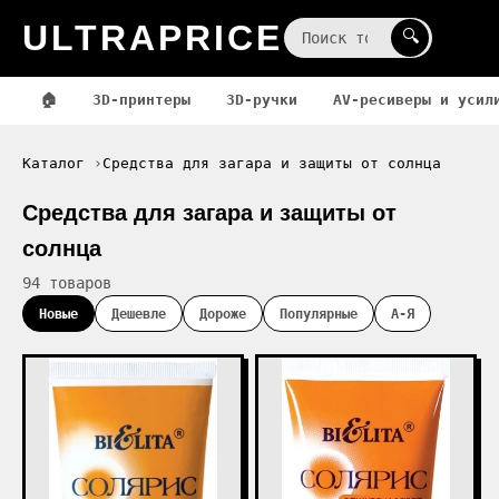
ULTRAPRICE
☰
🔍
🏠
3D-принтеры
3D-ручки
AV-ресиверы и усил
Каталог
Средства для загара и защиты от солнца
Средства для загара и защиты от
солнца
94 товаров
Новые
Дешевле
Дороже
Популярные
А-Я