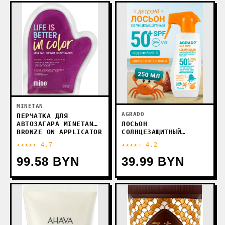
MINETAN
AGRADO
ПЕРЧАТКА ДЛЯ
ЛОСЬОН
АВТОЗАГАРА MINETAN
СОЛНЦЕЗАЩИТНЫЙ
BRONZE ON APPLICATOR
AGRADO LOCION
MITT
★★★★★ 4.7
★★★★☆ 4.2
ДЕТСКИЙ SPF50+ (250
МЛ)
99.58 BYN
39.99 BYN