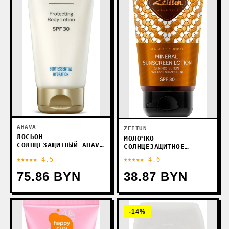
AHAVA
ZEITUN
ЛОСЬОН
МОЛОЧКО
СОЛНЦЕЗАЩИТНЫЙ AHAVA
СОЛНЦЕЗАЩИТНОЕ
TIME TO HYDRATE
ZEITUN
★★★★★ 4.5
★★★★★ 4.6
УВЛАЖНЯЮЩИЙ SPF30
CОЛНЦЕЗАЩИТНОЕ
(150 МЛ)
МОЛОЧКО SENSE OF
75.86 BYN
38.87 BYN
SUMMER SPF30 150 МЛ
-14%