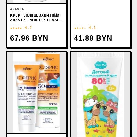
ARAVIA
КРЕМ СОЛНЦЕЗАЩИТНЫЙ
ARAVIA PROFESSIONAL
AGE CONTROL
★★★★★ 4.7
★★★★☆ 4.1
SUNSCREEN CREAM
SPF50 (100 МЛ)
67.96 BYN
41.88 BYN