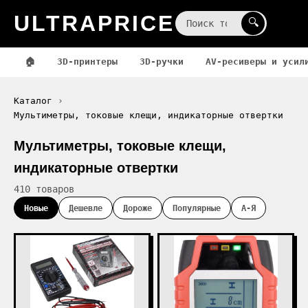
ULTRAPRICE
☰
🔍
🏠
3D-принтеры
3D-ручки
AV-ресиверы и усил
Каталог
Мультиметры, токовые клещи, индикаторные отвертки
Мультиметры, токовые клещи,
индикаторные отвертки
410 товаров
Новые
Дешевле
Дороже
Популярные
А-Я