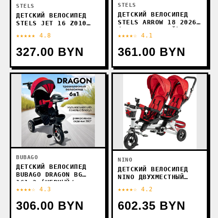
STELS
STELS
ДЕТСКИЙ ВЕЛОСИПЕД
ДЕТСКИЙ ВЕЛОСИПЕД
STELS ARROW 18 2026
STELS JET 16 Z010
(ТЕМНО-ЗЕЛЕНЫЙ)
(ФИОЛЕТОВЫЙ,
★★★★★ 4.8
★★★★☆ 4.1
РАЗОБРАННЫЙ, В
КОРОБКЕ)
327.00 BYN
361.00 BYN
BUBAGO
NINO
ДЕТСКИЙ ВЕЛОСИПЕД
ДЕТСКИЙ ВЕЛОСИПЕД
BUBAGO DRAGON BG
NINO ДВУХМЕСТНЫЙ
161-2 (ЧЕРНЫЙ/
(КРАСНЫЙ)
★★★★☆ 4.3
★★★★☆ 4.2
КРАСНЫЙ)
306.00 BYN
602.35 BYN