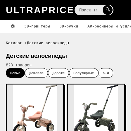
ULTRAPRICE
☰
🔍
🏠
3D-принтеры
3D-ручки
AV-ресиверы и усил
Каталог
Детские велосипеды
Детские велосипеды
823 товаров
Новые
Дешевле
Дороже
Популярные
А-Я