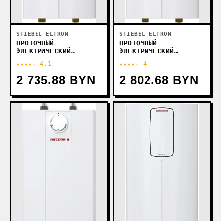
STIEBEL ELTRON
STIEBEL ELTRON
ПРОТОЧНЫЙ
ПРОТОЧНЫЙ
ЭЛЕКТРИЧЕСКИЙ
ЭЛЕКТРИЧЕСКИЙ
ВОДОНАГРЕВАТЕЛЬ
ВОДОНАГРЕВАТЕЛЬ
★★★★☆ 4.1
★★★★☆ 4
STIEBEL ELTRON DCE-X
STIEBEL ELTRON DCE-X
6/8 PREMIUM
10/12 PREMIUM
2 735.88 BYN
2 802.68 BYN