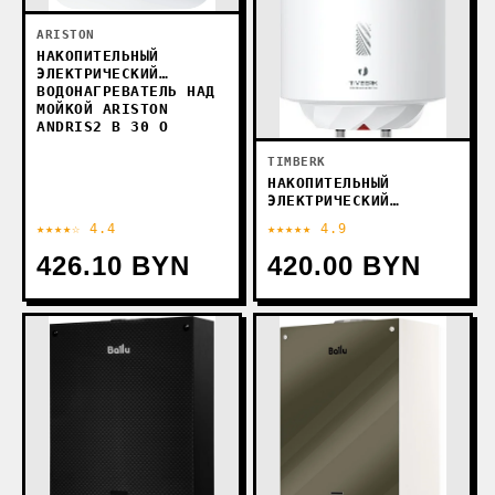
ARISTON
НАКОПИТЕЛЬНЫЙ
ЭЛЕКТРИЧЕСКИЙ
ВОДОНАГРЕВАТЕЛЬ НАД
МОЙКОЙ ARISTON
ANDRIS2 B 30 O
TIMBERK
НАКОПИТЕЛЬНЫЙ
ЭЛЕКТРИЧЕСКИЙ
ВОДОНАГРЕВАТЕЛЬ
★★★★☆ 4.4
★★★★★ 4.9
TIMBERK MOON SWH
RE17 30 V
426.10 BYN
420.00 BYN