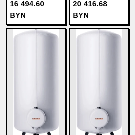
400 ACE
16 494.60
20 416.68
BYN
BYN