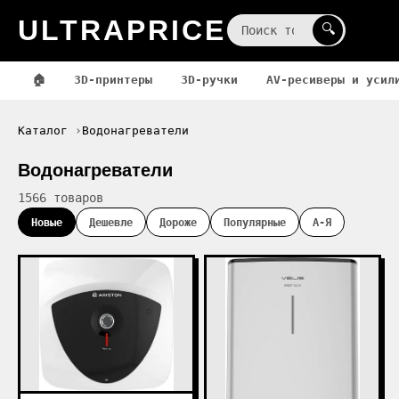
ULTRAPRICE
☰
🔍
🏠
3D-принтеры
3D-ручки
AV-ресиверы и усил
Каталог
Водонагреватели
Водонагреватели
1566 товаров
Новые
Дешевле
Дороже
Популярные
А-Я