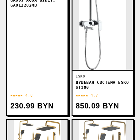
GROSS AQUA BIDET
GA012202MB
ESKO
ДУШЕВАЯ СИСТЕМА ESKO
ST300
★★★★★ 4.8
★★★★★ 4.7
230.99 BYN
850.09 BYN