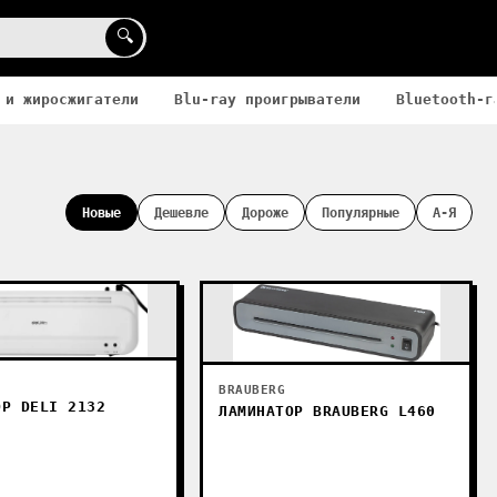
🔍
 и жиросжигатели
Blu-ray проигрыватели
Bluetooth-г
Новые
Дешевле
Дороже
Популярные
А-Я
BRAUBERG
ОР DELI 2132
ЛАМИНАТОР BRAUBERG L460