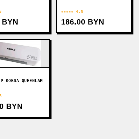
3
★★★★★ 4.8
0 BYN
186.00 BYN
ОР KOBRA QUEENLAM
6
00 BYN