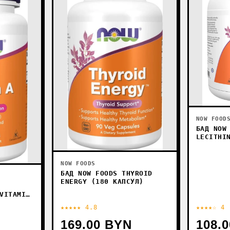
NOW FOOD
БАД NOW
LECITHI
NOW FOODS
БАД NOW FOODS THYROID
ENERGY (180 КАПСУЛ)
VITAMIN
ЛЕТОК)
★★★★★ 4.8
★★★★☆ 4
169.00 BYN
108.