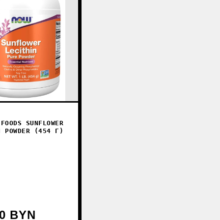
S
 FOODS SUNFLOWER
N POWDER (454 Г)
00 BYN