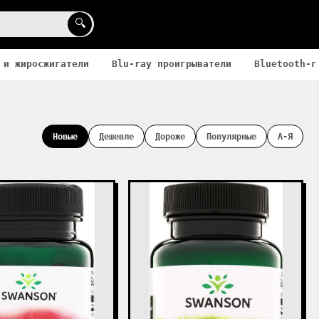
🔍
 и жиросжигатели
Blu-ray проигрыватели
Bluetooth-г
Новые
Дешевле
Дороже
Популярные
А-Я