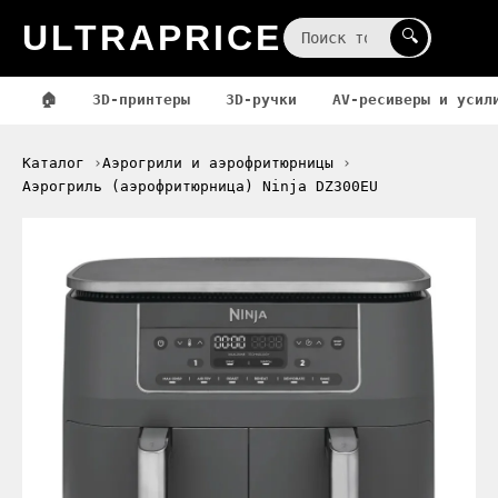
ULTRAPRICE
☰
🔍
🏠
3D-принтеры
3D-ручки
AV-ресиверы и усил
Каталог
Аэрогрили и аэрофритюрницы
Аэрогриль (аэрофритюрница) Ninja DZ300EU