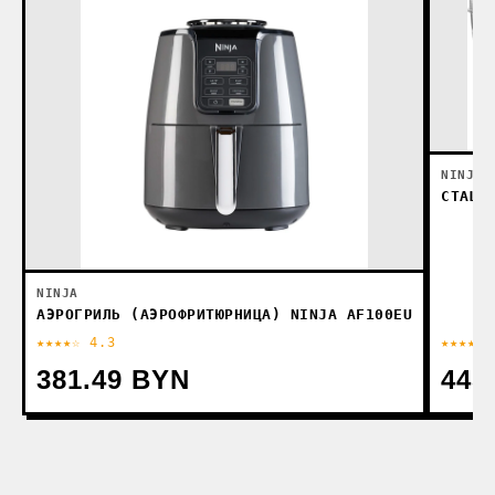
NINJA
СТАЦИ
NINJA
АЭРОГРИЛЬ (АЭРОФРИТЮРНИЦА) NINJA AF100EU
★★★★☆ 4.3
★★★★★ 
381.49 BYN
445