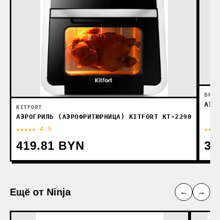
BRAU
АЭР
KITFORT
АЭРОГРИЛЬ (АЭРОФРИТЮРНИЦА) KITFORT KT-2290
★★★★★ 4.5
★★★★
419.81 BYN
33
Ещё от Ninja
←
→