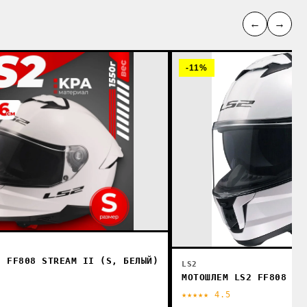
←
→
-11%
2 FF808 STREAM II (S, БЕЛЫЙ)
LS2
МОТОШЛЕМ LS2 FF808 ST
★★★★★ 4.5