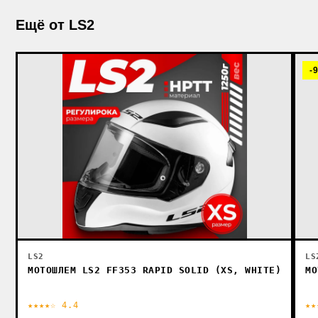
Ещё от LS2
-
LS2
LS
МОТОШЛЕМ LS2 FF353 RAPID SOLID (XS, WHITE)
МО
★★★★☆ 4.4
★★