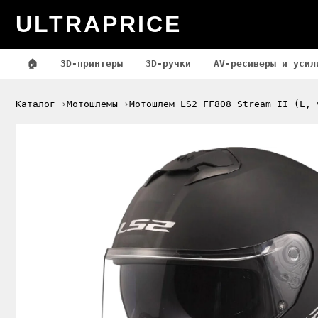
ULTRAPRICE
🏠
3D-принтеры
3D-ручки
AV-ресиверы и усил
Каталог
Мотошлемы
Мотошлем LS2 FF808 Stream II (L, 